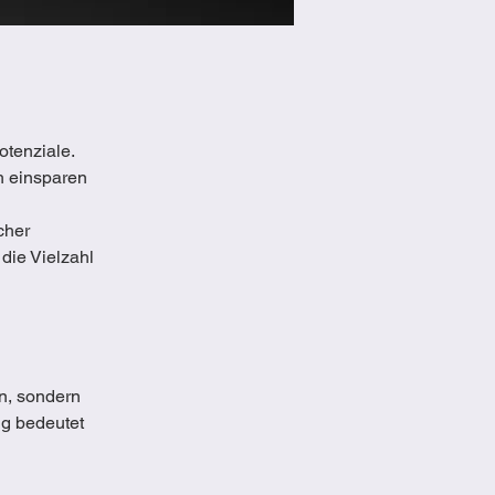
tenziale.
ch einsparen
cher
die Vielzahl
n, sondern
ng bedeutet