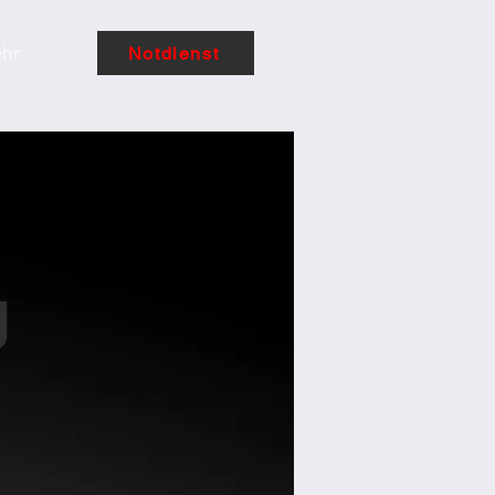
Notdienst
hr
g