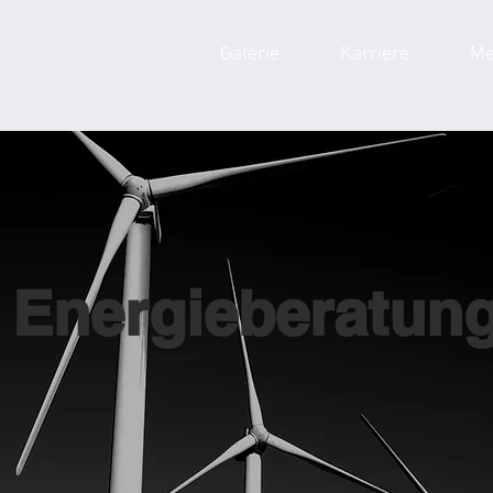
s
Kompetenz
Galerie
Karriere
Me
Energieberatun