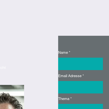
AUFNAHME
Name
icht
Email Adresse
Thema