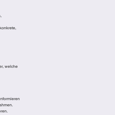
,
konkrete,
er, welche
informieren
nahmen.
eren.