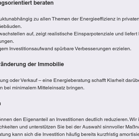
ngsorientiert beraten
duktunabhängig zu allen Themen der Energieeffizienz in privaten
 Gebäuden.
chstellen auf, zeigt realistische Einsparpotenziale und liefert 
ungen.
ingem Investitionsaufwand spürbare Verbesserungen erzielen.
ränderung der Immobilie
ng oder Verkauf – eine Energieberatung schafft Klarheit darüb
bei minimalem Mitteleinsatz bringen.
n
nen den Eigenanteil an Investitionen deutlich reduzieren. Wir 
chkeiten und unterstützen Sie bei der Auswahl sinnvoller Maß
ung kann sich die Investition häufig bereits kurzfristig amortisi